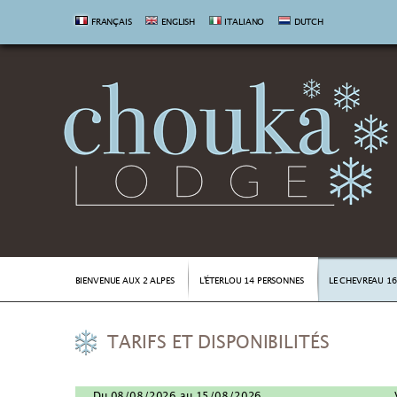
FRANÇAIS
ENGLISH
ITALIANO
DUTCH
BIENVENUE AUX 2 ALPES
L'ÉTERLOU 14 PERSONNES
LE CHEVREAU 1
TARIFS ET DISPONIBILITÉS