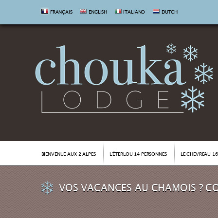
FRANÇAIS
ENGLISH
ITALIANO
DUTCH
BIENVENUE AUX 2 ALPES
L'ÉTERLOU 14 PERSONNES
LE CHEVREAU 1
VOS VACANCES AU CHAMOIS ? C