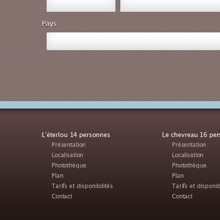
Pays
L'éterlou 14 personnes
Le chevreau 16 pe
Présentation
Présentation
Localisation
Localisation
Photothèque
Photothèque
Plan
Plan
Tarifs et disponibilités
Tarifs et disponib
Contact
Contact