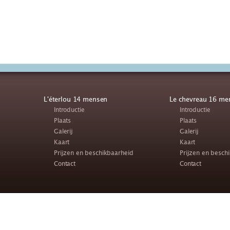
L'éterlou 14 mensen
Le chevreau 16 me
Introductie
Introductie
Plaats
Plaats
Galerij
Galerij
Kaart
Kaart
Prijzen en beschikbaarheid
Prijzen en besch
Contact
Contact