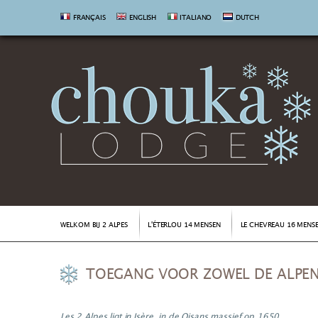
FRANÇAIS
ENGLISH
ITALIANO
DUTCH
WELKOM BIJ 2 ALPES
L'ÉTERLOU 14 MENSEN
LE CHEVREAU 16 MENS
TOEGANG VOOR ZOWEL DE ALPE
Les 2 Alpes ligt in Isère, in de Oisans massief op 1650