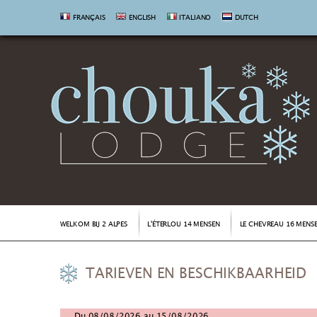
FRANÇAIS
ENGLISH
ITALIANO
DUTCH
WELKOM BIJ 2 ALPES
L'ÉTERLOU 14 MENSEN
LE CHEVREAU 16 MENS
TARIEVEN EN BESCHIKBAARHEID