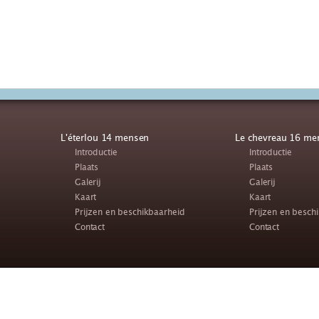
L'éterlou 14 mensen
Le chevreau 16 me
Introductie
Introductie
Plaats
Plaats
Galerij
Galerij
Kaart
Kaart
Prijzen en beschikbaarheid
Prijzen en besch
Contact
Contact