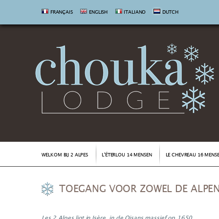
FRANÇAIS
ENGLISH
ITALIANO
DUTCH
WELKOM BIJ 2 ALPES
L'ÉTERLOU 14 MENSEN
LE CHEVREAU 16 MENS
TOEGANG VOOR ZOWEL DE ALPE
Les 2 Alpes ligt in Isère, in de Oisans massief op 1650